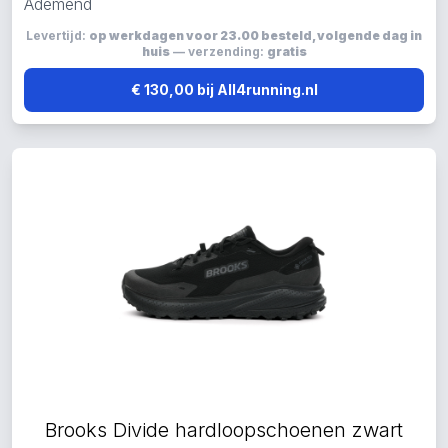
Ademend
Levertijd:
op werkdagen voor 23.00 besteld, volgende dag in
huis
— verzending:
gratis
€ 130,00 bij All4running.nl
Brooks Divide hardloopschoenen zwart