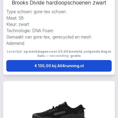
Brooks Divide hardloopschoenen zwart
Type schoen: gore-tex schoen
Maat: 38
Kleur: zwart
Technologie: DNA Foam
Gemaakt van gore-tex, gerecycled en mesh
Ademend
Levertijd:
op werkdagen voor 23.00 besteld, volgende dag in
huis
— verzending:
gratis
€ 130,00 bij All4running.nl