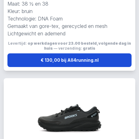
Maat: 38 ½ en 38
Kleur: bruin
Technologie: DNA Foam
Gemaakt van gore-tex, gerecycled en mesh
Lichtgewicht en ademend
Levertijd:
op werkdagen voor 23.00 besteld, volgende dag in
huis
— verzending:
gratis
€ 130,00 bij All4running.nl