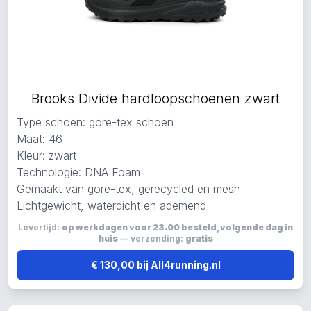
Brooks Divide hardloopschoenen zwart
Type schoen: gore-tex schoen
Maat: 46
Kleur: zwart
Technologie: DNA Foam
Gemaakt van gore-tex, gerecycled en mesh
Lichtgewicht, waterdicht en ademend
Levertijd:
op werkdagen voor 23.00 besteld, volgende dag in
huis
— verzending:
gratis
€ 130,00 bij All4running.nl