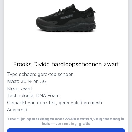
Brooks Divide hardloopschoenen zwart
Type schoen: gore-tex schoen
Maat: 36 ½ en 36
Kleur: zwart
Technologie: DNA Foam
Gemaakt van gore-tex, gerecycled en mesh
Ademend
Levertijd:
op werkdagen voor 23.00 besteld, volgende dag in
huis
— verzending:
gratis