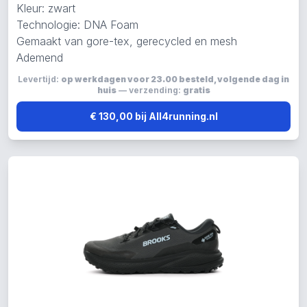
Kleur: zwart
Technologie: DNA Foam
Gemaakt van gore-tex, gerecycled en mesh
Ademend
Levertijd:
op werkdagen voor 23.00 besteld, volgende dag in
huis
— verzending:
gratis
€ 130,00 bij All4running.nl