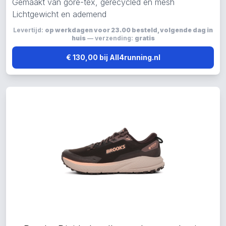
Gemaakt van gore-tex, gerecycled en mesh
Lichtgewicht en ademend
Levertijd:
op werkdagen voor 23.00 besteld, volgende dag in
huis
— verzending:
gratis
€ 130,00 bij All4running.nl