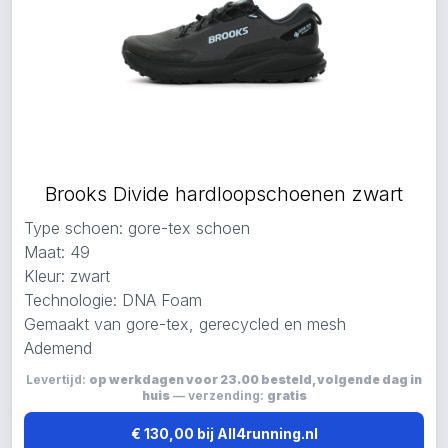
Brooks Divide hardloopschoenen zwart
Type schoen: gore-tex schoen
Maat: 49
Kleur: zwart
Technologie: DNA Foam
Gemaakt van gore-tex, gerecycled en mesh
Ademend
Levertijd:
op werkdagen voor 23.00 besteld, volgende dag in
huis
— verzending:
gratis
€ 130,00 bij All4running.nl