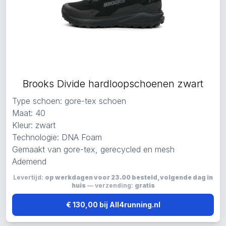
Brooks Divide hardloopschoenen zwart
Type schoen: gore-tex schoen
Maat: 40
Kleur: zwart
Technologie: DNA Foam
Gemaakt van gore-tex, gerecycled en mesh
Ademend
Levertijd:
op werkdagen voor 23.00 besteld, volgende dag in
huis
— verzending:
gratis
€ 130,00 bij All4running.nl