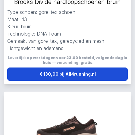
Brooks Divide hardloopschoenen bruin
Type schoen: gore-tex schoen
Maat: 43
Kleur: bruin
Technologie: DNA Foam
Gemaakt van gore-tex, gerecycled en mesh
Lichtgewicht en ademend
Levertijd:
op werkdagen voor 23.00 besteld, volgende dag in
huis
— verzending:
gratis
€ 130,00 bij All4running.nl