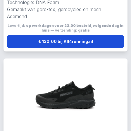
Technologie: DNA Foam
Gemaakt van gore-tex, gerecycled en mesh
Ademend
Levertijd:
op werkdagen voor 23.00 besteld, volgende dag in
huis
— verzending:
gratis
€ 130,00 bij All4running.nl