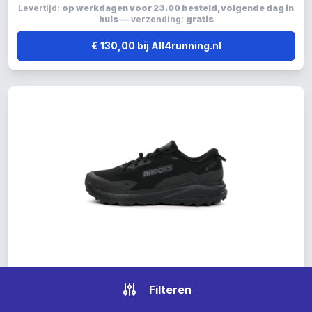
Levertijd:
op werkdagen voor 23.00 besteld, volgende dag in
huis
— verzending:
gratis
€ 130,00 bij All4running.nl
Brooks Divide hardloopschoenen zwart
Filteren
Type schoen: gore-tex schoen