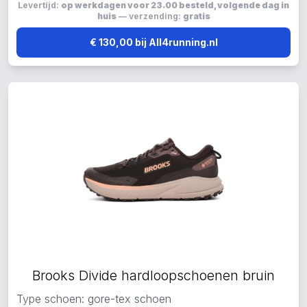
Levertijd:
op werkdagen voor 23.00 besteld, volgende dag in
huis
— verzending:
gratis
€ 130,00 bij All4running.nl
Brooks Divide hardloopschoenen bruin
Type schoen: gore-tex schoen