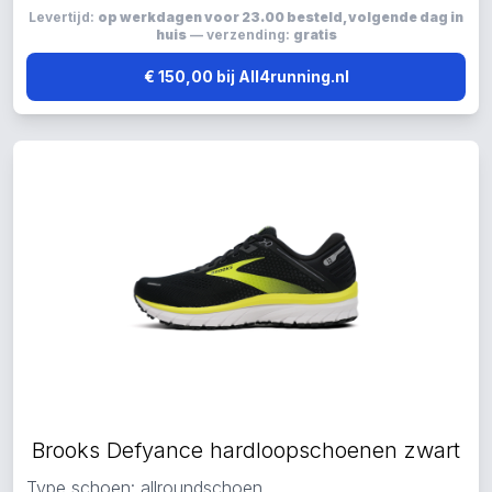
Levertijd:
op werkdagen voor 23.00 besteld, volgende dag in
huis
— verzending:
gratis
€ 150,00 bij All4running.nl
Brooks Defyance hardloopschoenen zwart
Type schoen: allroundschoen