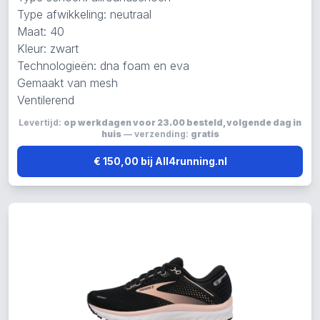
Type afwikkeling: neutraal
Maat: 40
Kleur: zwart
Technologieën: dna foam en eva
Gemaakt van mesh
Ventilerend
Levertijd:
op werkdagen voor 23.00 besteld, volgende dag in
huis
— verzending:
gratis
€ 150,00 bij All4running.nl