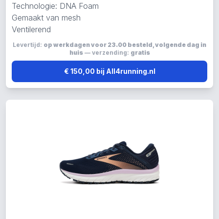
Technologie: DNA Foam
Gemaakt van mesh
Ventilerend
Levertijd:
op werkdagen voor 23.00 besteld, volgende dag in
huis
— verzending:
gratis
€ 150,00 bij All4running.nl