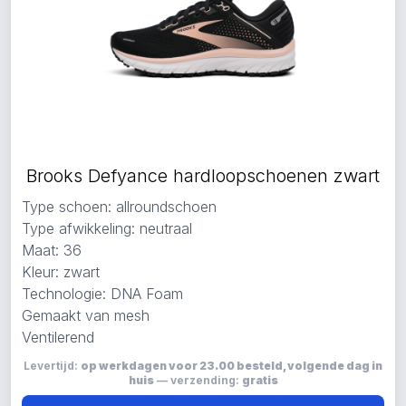
Brooks Defyance hardloopschoenen zwart
Type schoen: allroundschoen
Type afwikkeling: neutraal
Maat: 36
Kleur: zwart
Technologie: DNA Foam
Gemaakt van mesh
Ventilerend
Levertijd:
op werkdagen voor 23.00 besteld, volgende dag in
huis
— verzending:
gratis