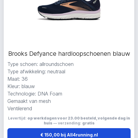
Brooks Defyance hardloopschoenen blauw
Type schoen: allroundschoen
Type afwikkeling: neutraal
Maat: 36
Kleur: blauw
Technologie: DNA Foam
Gemaakt van mesh
Ventilerend
Levertijd:
op werkdagen voor 23.00 besteld, volgende dag in
huis
— verzending:
gratis
€ 150,00 bij All4running.nl