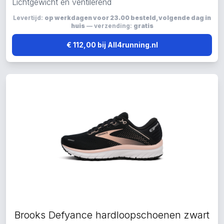
Lichtgewicht en ventilerend
Levertijd:
op werkdagen voor 23.00 besteld, volgende dag in
huis
— verzending:
gratis
€ 112,00 bij All4running.nl
Brooks Defyance hardloopschoenen zwart