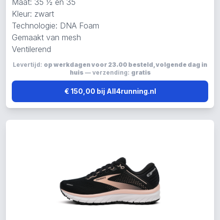
Maat: 35 ½ en 35
Kleur: zwart
Technologie: DNA Foam
Gemaakt van mesh
Ventilerend
Levertijd:
op werkdagen voor 23.00 besteld, volgende dag in
huis
— verzending:
gratis
€ 150,00 bij All4running.nl