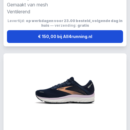
Gemaakt van mesh
Ventilerend
Levertijd:
op werkdagen voor 23.00 besteld, volgende dag in
huis
— verzending:
gratis
€ 150,00 bij All4running.nl