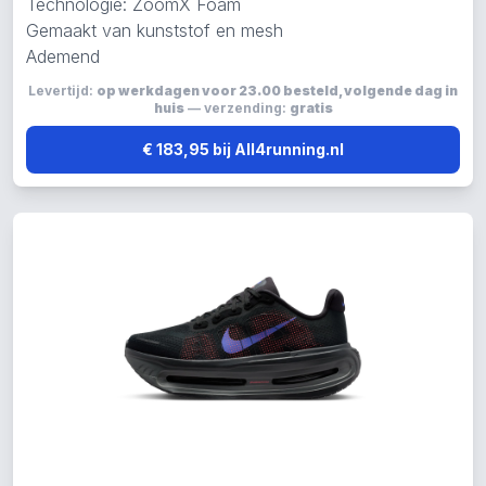
Technologie: ZoomX Foam
Gemaakt van kunststof en mesh
Ademend
Levertijd:
op werkdagen voor 23.00 besteld, volgende dag in
huis
— verzending:
gratis
€ 183,95 bij All4running.nl