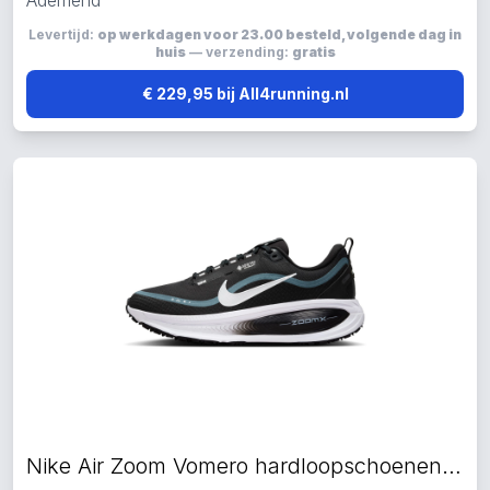
Ademend
Levertijd:
op werkdagen voor 23.00 besteld, volgende dag in
huis
— verzending:
gratis
€ 229,95 bij All4running.nl
Nike Air Zoom Vomero hardloopschoenen zwart