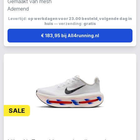
Gemaakt van mesh
Ademend
Levertijd:
op werkdagen voor 23.00 besteld, volgende dag in
huis
— verzending:
gratis
€ 183,95 bij All4running.nl
SALE