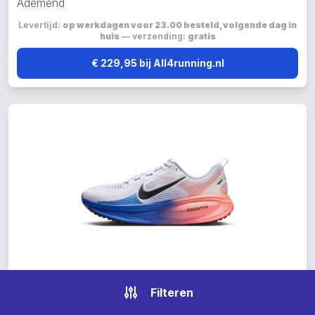
Ademend
Levertijd:
op werkdagen voor 23.00 besteld, volgende dag in
huis
— verzending:
gratis
€ 229,95 bij All4running.nl
Filteren
Nike Air Zoom Vomero hardloopschoenen multicolor