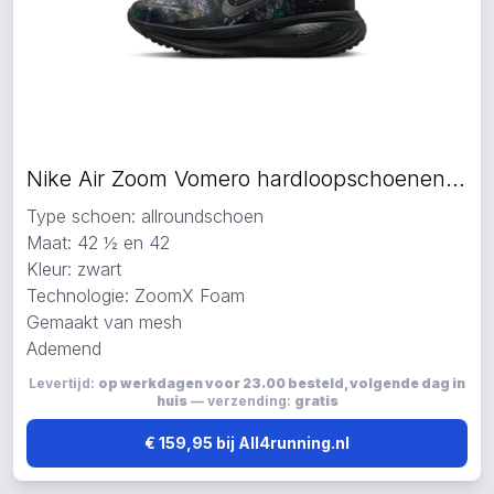
Nike Air Zoom Vomero hardloopschoenen zwart
Type schoen: allroundschoen
Maat: 42 ½ en 42
Kleur: zwart
Technologie: ZoomX Foam
Gemaakt van mesh
Ademend
Levertijd:
op werkdagen voor 23.00 besteld, volgende dag in
huis
— verzending:
gratis
€ 159,95 bij All4running.nl