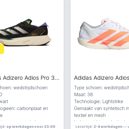
Adidas Adizero Adios Pro 3 hardloopschoenen zwart
hoen: wedstrijdschoen
Type schoen: wedstrijds
0
Maat: 38
wart
Technologie: Lightstrike
ogieën: carbonplaat en
Gemaakt van syntetisch ma
ke
textiel en mesh
 van gerecycled,
Lichtgewicht en elastisch
ijd:
op werkdagen voor 23.00
Levertijd:
2-4 werkdagen
— v