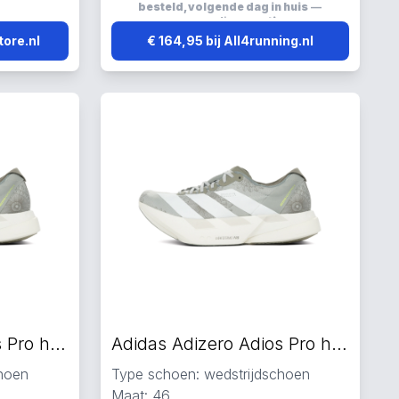
besteld, volgende dag in huis
—
verzending:
gratis
tore.nl
€ 164,95 bij All4running.nl
Adidas Adizero Adios Pro hardloopschoenen groen
Adidas Adizero Adios Pro hardloopschoenen groen
choen
Type schoen: wedstrijdschoen
Maat: 46