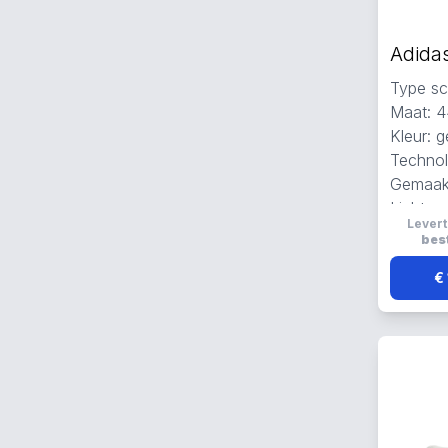
Type sc
Maat: 4
Kleur: g
Technolo
Gemaak
Lichtge
Levert
best
€ 