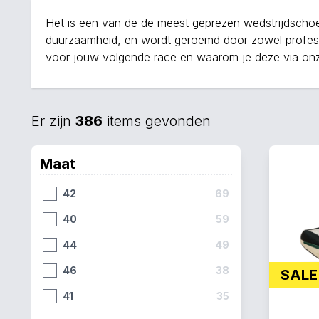
Het is een van de de meest geprezen wedstrijdschoe
duurzaamheid, en wordt geroemd door zowel profess
voor jouw volgende race en waarom je deze via on
Er zijn
386
items gevonden
Maat
42
69
40
59
44
49
46
38
SALE
41
35