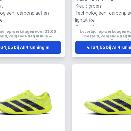
it
Kleur: groen
ogieën: carbonplaat en
Technologieën: carbonpla
ke
lightstrike
t van carbon
Gemaakt van carbon
ijd:
op werkdagen voor 23.00
Levertijd:
op werkdagen v
eld, volgende dag in huis
—
besteld, volgende dag in
verzending:
gratis
verzending:
grati
164,95 bij All4running.nl
€ 164,95 bij All4runn