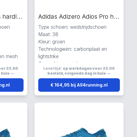
Adidas Adizero Adios hardloopschoenen geel
Adidas Adizero Adios Pro hardloopschoenen groen
choen
Type schoen: wedstrijdschoen
Maat: 38
Kleur: groen
Technologieën: carbonplaat en
 en mesh
lightstrike
Gemaakt van carbon
oor 23.00
Levertijd:
op werkdagen voor 23.00
 huis
—
besteld, volgende dag in huis
—
s
verzending:
gratis
ng.nl
€ 164,95 bij All4running.nl