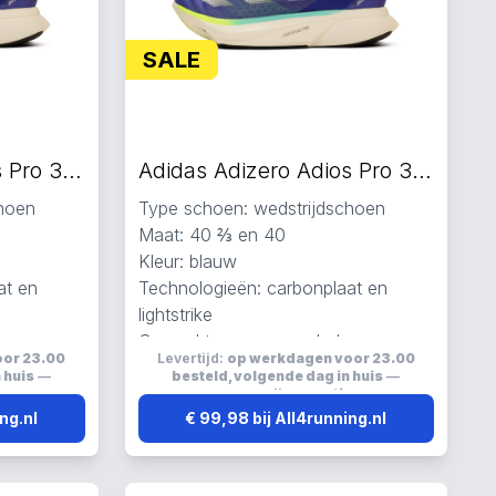
SALE
Adidas Adizero Adios Pro 3 hardloopschoenen blauw
Adidas Adizero Adios Pro 3 hardloopschoenen blauw
choen
Type schoen: wedstrijdschoen
Maat: 40 ⅔ en 40
Kleur: blauw
at en
Technologieën: carbonplaat en
lightstrike
Gemaakt van gerecycled,
oor 23.00
Levertijd:
op werkdagen voor 23.00
esh
primegreen, carbon en mesh
 huis
—
besteld, volgende dag in huis
—
Ademend
s
verzending:
gratis
ng.nl
€ 99,98 bij All4running.nl