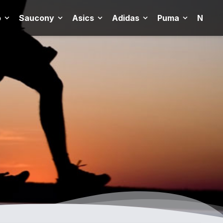
o
Saucony
Asics
Adidas
Puma
New B