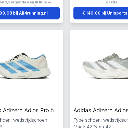
een, carbon en mesh
eld, volgende dag in huis
—
gratis
nd
verzending:
gratis
99,98 bij All4running.nl
€ 140,00 bij Unisports
Adidas Adizero Adios Pro hardloopschoenen wit
hoen: wedstrijdschoen
Type schoen: wedstrijds
8
Maat: 42 ⅔ en 42