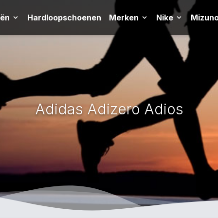
eën
Hardloopschoenen
Merken
Nike
Mizun
Adidas Adizero Adios