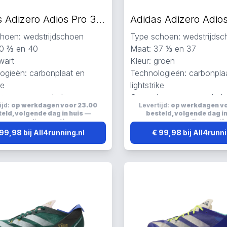
Adidas Adizero Adios Pro 3 hardloopschoenen zwart
hoen: wedstrijdschoen
Type schoen: wedstrijds
40 ⅔ en 40
Maat: 37 ⅓ en 37
wart
Kleur: groen
ogieën: carbonplaat en
Technologieën: carbonpla
ke
lightstrike
 van gerecycled,
Gemaakt van gerecycled,
ijd:
op werkdagen voor 23.00
Levertijd:
op werkdagen v
een, carbon en mesh
primegreen, carbon en m
eld, volgende dag in huis
—
besteld, volgende dag in
nd
Lichtgewicht en ademend
verzending:
gratis
verzending:
grati
99,98 bij All4running.nl
€ 99,98 bij All4runni