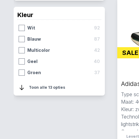
Kleur
Wit
92
Blauw
87
Multicolor
42
SALE
Geel
40
Groen
37
Paars
34
Toon alle 13 opties
Type sc
Fluorgeel
28
Maat: 4
Zilver
14
Kleur: z
Technol
Grijs
9
lightstri
Roze
9
Gemaakt
Levert