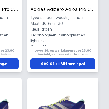
Adidas Adizero Adios Pro 3 hardloopschoenen groen
Adidas Adizero Adios Pro 3 hardloopschoenen groen
choen
Type schoen: wedstrijdschoen
Maat: 36 ⅔ en 36
Kleur: groen
at en
Technologieën: carbonplaat en
lightstrike
Gemaakt van gerecycled,
oor 23.00
Levertijd:
op werkdagen voor 23.00
esh
primegreen, carbon en mesh
 huis
—
besteld, volgende dag in huis
—
Lichtgewicht en ademend
s
verzending:
gratis
ng.nl
€ 99,98 bij All4running.nl