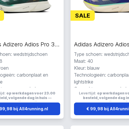
SALE
Adidas Adizero Adios Pro 3 hardloopschoenen groen
hoen: wedstrijdschoen
Type schoen: wedstrijds
8
Maat: 40
groen
Kleur: blauw
ogieën: carbonplaat en
Technologieën: carbonpla
ke
lightstrike
 van gerecycled,
Gemaakt van gerecycled,
ijd:
op werkdagen voor 23.00
Levertijd:
op werkdagen v
een, carbon en mesh
primegreen, carbon en m
eld, volgende dag in huis
—
besteld, volgende dag in
wicht en ademend
Ademend
verzending:
gratis
verzending:
grati
99,98 bij All4running.nl
€ 99,98 bij All4runni