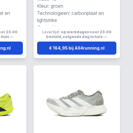
Kleur: groen
at en
Technologieën: carbonplaat en
lightstrike
Gemaakt van carbon
oor 23.00
Levertijd:
op werkdagen voor 23.00
 huis
—
besteld, volgende dag in huis
—
s
verzending:
gratis
ing.nl
€ 164,95 bij All4running.nl