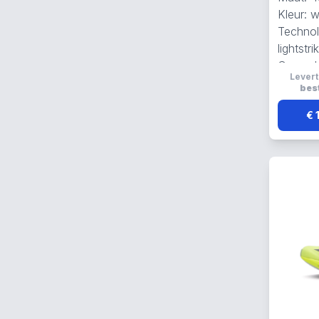
Kleur: w
Technol
lightstri
Gemaak
Levert
best
€ 