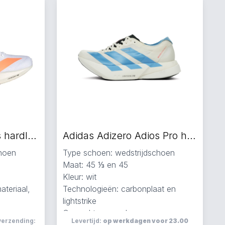
Adidas Adizero Adios hardloopschoenen
Adidas Adizero Adios Pro hardloopschoenen wit
choen
Type schoen: wedstrijdschoen
Maat: 45 ⅓ en 45
Kleur: wit
teriaal,
Technologieën: carbonplaat en
lightstrike
Gemaakt van carbon
erzending:
Levertijd:
op werkdagen voor 23.00