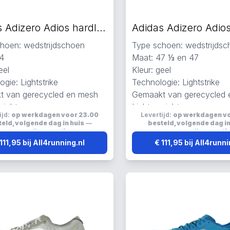
Adidas Adizero Adios hardloopschoenen geel
hoen: wedstrijdschoen
Type schoen: wedstrijds
4
Maat: 47 ⅓ en 47
eel
Kleur: geel
gie: Lightstrike
Technologie: Lightstrike
t van gerecycled en mesh
Gemaakt van gerecycled
wicht
Lichtgewicht
ijd:
op werkdagen voor 23.00
Levertijd:
op werkdagen v
eld, volgende dag in huis
—
besteld, volgende dag in
verzending:
gratis
verzending:
grati
111,95 bij All4running.nl
€ 111,95 bij All4runni