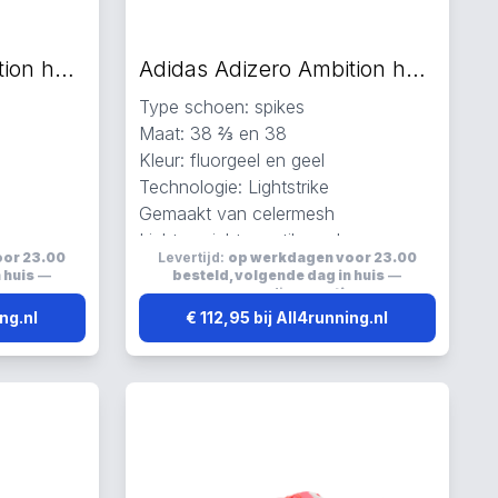
Adidas Adizero Ambition hardloopschoenen fluorgeel
Adidas Adizero Ambition hardloopschoenen fluorgeel
Type schoen: spikes
Maat: 38 ⅔ en 38
Kleur: fluorgeel en geel
Technologie: Lightstrike
Gemaakt van celermesh
en
Lichtgewicht, ventilerend en
oor 23.00
Levertijd:
op werkdagen voor 23.00
ademend
 huis
—
besteld, volgende dag in huis
—
s
verzending:
gratis
ing.nl
€ 112,95 bij All4running.nl