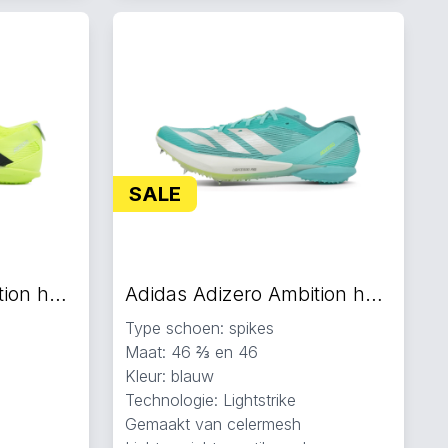
SALE
Adidas Adizero Ambition hardloopschoenen fluorgeel
Adidas Adizero Ambition hardloopschoenen blauw
Type schoen: spikes
Maat: 46 ⅔ en 46
Kleur: blauw
Technologie: Lightstrike
Gemaakt van celermesh