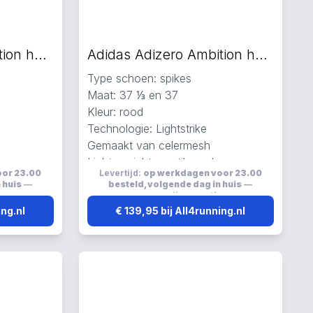
Adidas Adizero Ambition hardloopschoenen rood
Adidas Adizero Ambition hardloopschoenen rood
Type schoen: spikes
Maat: 37 ⅓ en 37
Kleur: rood
Technologie: Lightstrike
Gemaakt van celermesh
en
Lichtgewicht, ventilerend en
oor 23.00
Levertijd:
op werkdagen voor 23.00
ademend
 huis
—
besteld, volgende dag in huis
—
s
verzending:
gratis
ing.nl
€ 139,95 bij All4running.nl