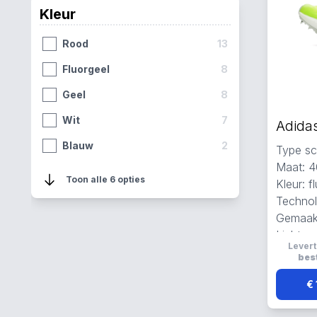
45
1
Kleur
45 ⅓
1
Rood
13
50
1
Fluorgeel
8
Geel
8
Wit
7
Blauw
2
Type sc
Maat: 
Zwart
1
Toon alle 6 opties
Kleur: f
Technolo
Gemaak
Lichtge
Levert
ademen
best
€ 