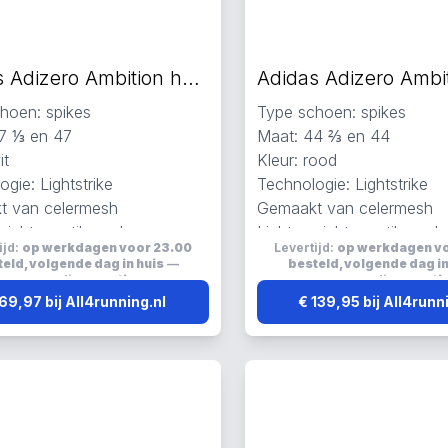
Adidas Adizero Ambition hardloopschoenen wit
hoen: spikes
Type schoen: spikes
7 ⅓ en 47
Maat: 44 ⅔ en 44
it
Kleur: rood
gie: Lightstrike
Technologie: Lightstrike
t van celermesh
Gemaakt van celermesh
wicht, ventilerend en
Lichtgewicht, ventilerend 
ijd:
op werkdagen voor 23.00
Levertijd:
op werkdagen v
d
ademend
eld, volgende dag in huis
—
besteld, volgende dag in
verzending:
gratis
verzending:
grati
69,97 bij All4running.nl
€ 139,95 bij All4runn