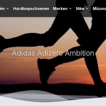
eën
Hardloopschoenen
Merken
Nike
Mizun
Adidas Adizero Ambition