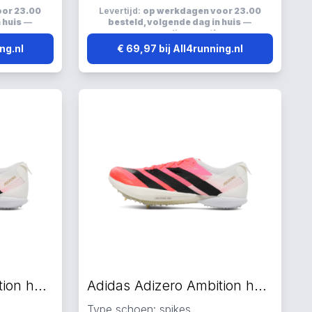
en
Lichtgewicht, ventilerend en
oor 23.00
Levertijd:
op werkdagen voor 23.00
ademend
 huis
—
besteld, volgende dag in huis
—
s
verzending:
gratis
ing.nl
€ 69,97 bij All4running.nl
Adidas Adizero Ambition hardloopschoenen rood
Adidas Adizero Ambition hardloopschoenen rood
Type schoen: spikes