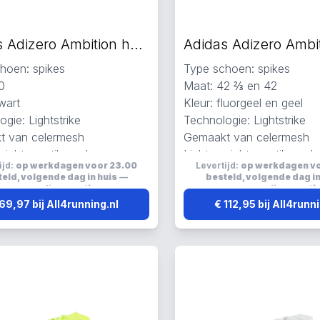
Adidas Adizero Ambition hardloopschoenen zwart
hoen: spikes
Type schoen: spikes
0
Maat: 42 ⅔ en 42
wart
Kleur: fluorgeel en geel
gie: Lightstrike
Technologie: Lightstrike
t van celermesh
Gemaakt van celermesh
wicht, ventilerend en
Lichtgewicht, ventilerend 
ijd:
op werkdagen voor 23.00
Levertijd:
op werkdagen v
d
ademend
eld, volgende dag in huis
—
besteld, volgende dag in
verzending:
gratis
verzending:
grati
69,97 bij All4running.nl
€ 112,95 bij All4runn