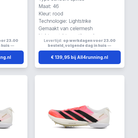
Maat: 46
Kleur: rood
Technologie: Lightstrike
Gemaakt van celermesh
en
Lichtgewicht, ventilerend en
oor 23.00
Levertijd:
op werkdagen voor 23.00
ademend
 huis
—
besteld, volgende dag in huis
—
s
verzending:
gratis
ing.nl
€ 139,95 bij All4running.nl