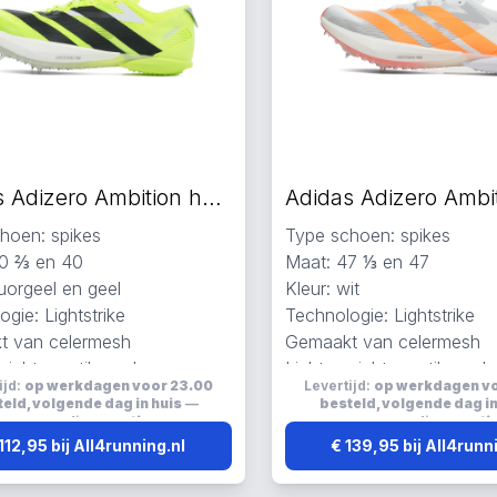
Adidas Adizero Ambition hardloopschoenen fluorgeel
hoen: spikes
Type schoen: spikes
40 ⅔ en 40
Maat: 47 ⅓ en 47
luorgeel en geel
Kleur: wit
gie: Lightstrike
Technologie: Lightstrike
t van celermesh
Gemaakt van celermesh
wicht, ventilerend en
Lichtgewicht, ventilerend 
ijd:
op werkdagen voor 23.00
Levertijd:
op werkdagen v
d
ademend
eld, volgende dag in huis
—
besteld, volgende dag in
verzending:
gratis
verzending:
grati
112,95 bij All4running.nl
€ 139,95 bij All4runn