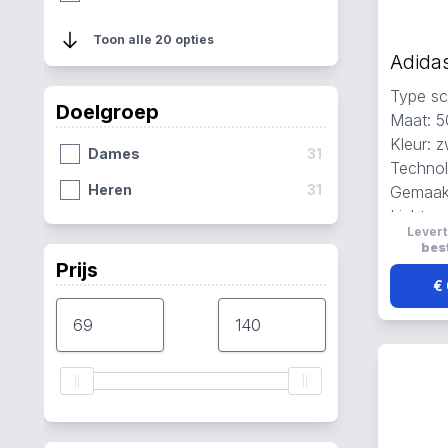
40
3
Toon alle 20 opties
42
3
Type sc
47
3
Doelgroep
Maat: 5
47 ⅓
3
Kleur: z
Dames
31
Technolo
42 ⅔
2
Heren
31
Gemaak
37
1
Lichtge
Levert
ademen
37 ⅓
1
best
Prijs
38
1
€ 
38 ⅔
1
40 ⅔
1
43
1
43 ⅓
1