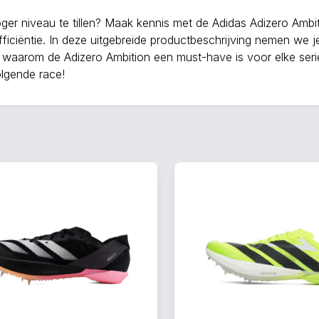
oger niveau te tillen? Maak kennis met de Adidas Adizero Ambi
fficiëntie. In deze uitgebreide productbeschrijving nemen w
en waarom de Adizero Ambition een must-have is voor elke ser
olgende race!