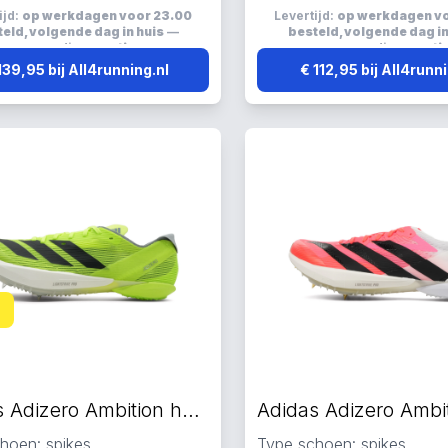
wicht, ventilerend en
Lichtgewicht, ventilerend 
ijd:
op werkdagen voor 23.00
Levertijd:
op werkdagen v
d
ademend
eld, volgende dag in huis
—
besteld, volgende dag in
verzending:
gratis
verzending:
grati
139,95 bij All4running.nl
€ 112,95 bij All4runn
Adidas Adizero Ambition hardloopschoenen fluorgeel
hoen: spikes
Type schoen: spikes