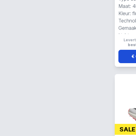
Maat: 4
Kleur: f
Technolo
Gemaak
Lichtge
Levert
ademen
best
€ 
SALE