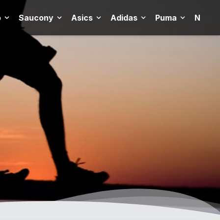
o
Saucony
Asics
Adidas
Puma
New B