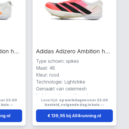
Adidas Adizero Ambition hardloopschoenen wit
Adidas Adizero Ambition hardloopschoenen rood
Type schoen: spikes
Maat: 48
Kleur: rood
Technologie: Lightstrike
Gemaakt van celermesh
en
Lichtgewicht, ventilerend en
oor 23.00
Levertijd:
op werkdagen voor 23.00
ademend
 huis
—
besteld, volgende dag in huis
—
s
verzending:
gratis
ing.nl
€ 139,95 bij All4running.nl