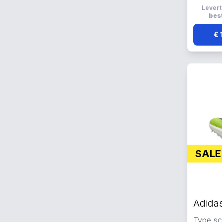
Lichtge
Levert
ademen
best
€ 
SALE
Type sc