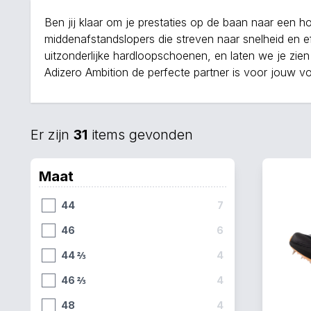
Ben jij klaar om je prestaties op de baan naar een h
middenafstandslopers die streven naar snelheid en e
uitzonderlijke hardloopschoenen, en laten we je zi
Adizero Ambition de perfecte partner is voor jouw v
Er zijn
31
items gevonden
Maat
44
7
46
6
44 ⅔
4
46 ⅔
4
48
4