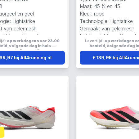
8
Maat: 45 ⅓ en 45
luorgeel en geel
Kleur: rood
gie: Lightstrike
Technologie: Lightstrike
t van celermesh
Gemaakt van celermesh
wicht, ventilerend en
Lichtgewicht, ventilerend 
ijd:
op werkdagen voor 23.00
Levertijd:
op werkdagen v
d
ademend
eld, volgende dag in huis
—
besteld, volgende dag in
verzending:
gratis
verzending:
grati
69,97 bij All4running.nl
€ 139,95 bij All4runn