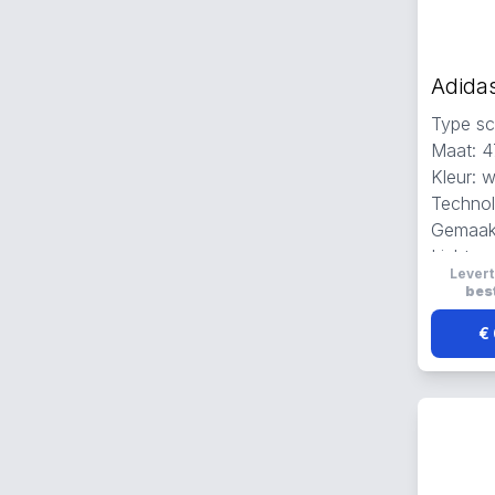
Type sc
Maat: 4
Kleur: w
Technolo
Gemaak
Lichtge
Levert
ademen
best
€ 