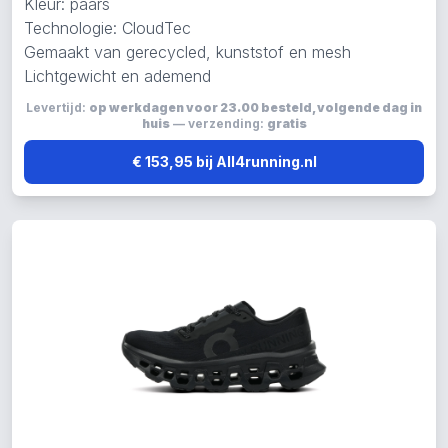
Kleur: paars
Technologie: CloudTec
Gemaakt van gerecycled, kunststof en mesh
Lichtgewicht en ademend
Levertijd:
op werkdagen voor 23.00 besteld, volgende dag in
huis
— verzending:
gratis
€ 153,95 bij All4running.nl