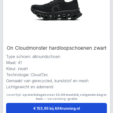
On Cloudmonster hardloopschoenen zwart
Type schoen: allroundschoen
Maat: 41
Kleur: zwart
Technologie: CloudTec
Gemaakt van gerecycled, kunststof en mesh
Lichtgewicht en ademend
Levertijd:
op werkdagen voor 23.00 besteld, volgende dag in
huis
— verzending:
gratis
€ 153,95 bij All4running.nl