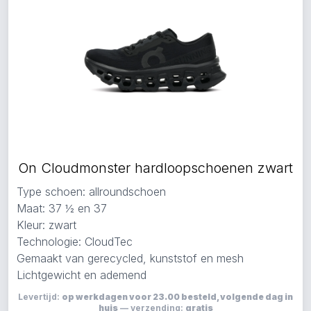
On Cloudmonster hardloopschoenen zwart
Type schoen: allroundschoen
Maat: 37 ½ en 37
Kleur: zwart
Technologie: CloudTec
Gemaakt van gerecycled, kunststof en mesh
Lichtgewicht en ademend
Levertijd:
op werkdagen voor 23.00 besteld, volgende dag in
huis
— verzending:
gratis