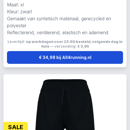
Maat: xl
Kleur: zwart
Gemaakt van syntetisch materiaal, gerecycled en
polyester
Reflecterend, ventilerend, elastisch en ademend
Levertijd:
op werkdagen voor 23.00 besteld, volgende dag in
huis
— verzending:
€ 3,95
€ 34,98 bij All4running.nl
SALE