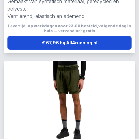
Gemaakt van syntetisch materiaal, gerecycled en
polyester
Ventilerend, elastisch en ademend
Levertijd:
op werkdagen voor 23.00 besteld, volgende dag in
huis
— verzending:
gratis
€ 67,96 bij All4running.nl