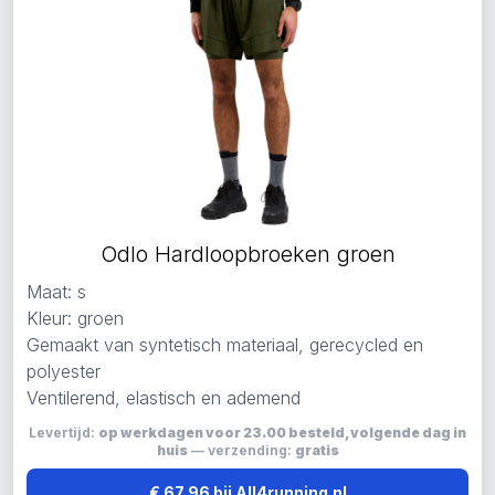
Odlo Hardloopbroeken groen
Maat: s
Kleur: groen
Gemaakt van syntetisch materiaal, gerecycled en
polyester
Ventilerend, elastisch en ademend
Levertijd:
op werkdagen voor 23.00 besteld, volgende dag in
huis
— verzending:
gratis
€ 67,96 bij All4running.nl