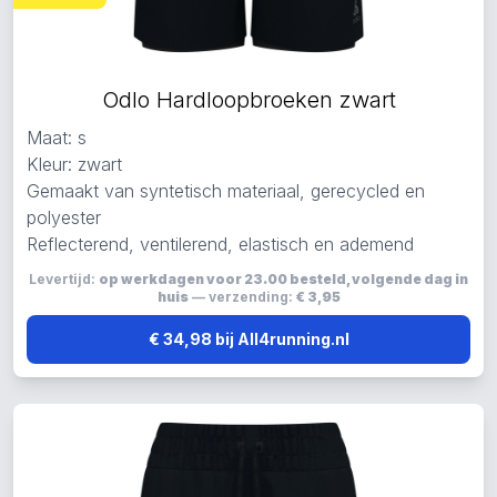
Odlo Hardloopbroeken zwart
Maat: s
Kleur: zwart
Gemaakt van syntetisch materiaal, gerecycled en
polyester
Reflecterend, ventilerend, elastisch en ademend
Levertijd:
op werkdagen voor 23.00 besteld, volgende dag in
huis
— verzending:
€ 3,95
€ 34,98 bij All4running.nl