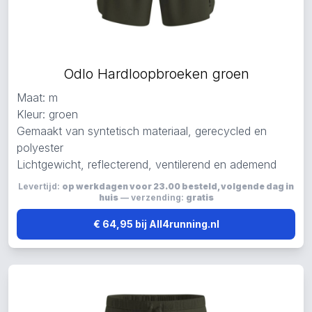
Odlo Hardloopbroeken groen
Maat: m
Kleur: groen
Gemaakt van syntetisch materiaal, gerecycled en
polyester
Lichtgewicht, reflecterend, ventilerend en ademend
Levertijd:
op werkdagen voor 23.00 besteld, volgende dag in
huis
— verzending:
gratis
€ 64,95 bij All4running.nl