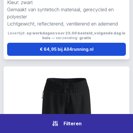
Kleur: zwart
Gemaakt van syntetisch materiaal, gerecycled en
polyester
Lichtgewicht, reflecterend, ventilerend en ademend
Levertijd:
op werkdagen voor 23.00 besteld, volgende dag in
huis
— verzending:
gratis
€ 64,95 bij All4running.nl
Filteren