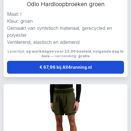
Odlo Hardloopbroeken groen
Maat: l
Kleur: groen
Gemaakt van syntetisch materiaal, gerecycled en
polyester
Ventilerend, elastisch en ademend
Levertijd:
op werkdagen voor 23.00 besteld, volgende dag in
huis
— verzending:
gratis
€ 67,96 bij All4running.nl