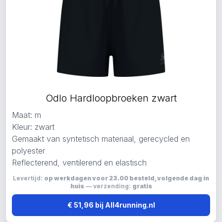
Odlo Hardloopbroeken zwart
Maat: m
Kleur: zwart
Gemaakt van syntetisch materiaal, gerecycled en
polyester
Reflecterend, ventilerend en elastisch
Levertijd:
op werkdagen voor 23.00 besteld, volgende dag in
huis
— verzending:
gratis
€ 51,96 bij All4running.nl