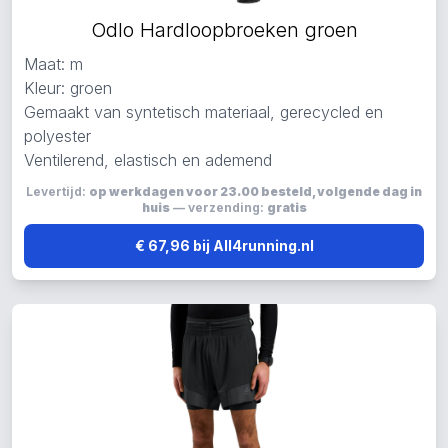
Odlo Hardloopbroeken groen
Maat: m
Kleur: groen
Gemaakt van syntetisch materiaal, gerecycled en
polyester
Ventilerend, elastisch en ademend
Levertijd:
op werkdagen voor 23.00 besteld, volgende dag in
huis
— verzending:
gratis
€ 67,96 bij All4running.nl