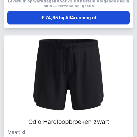
Levertijd:
op werkdagen voor 23.00 besteld, volgende dag in
huis
— verzending:
gratis
€ 74,95 bij All4running.nl
Odlo Hardloopbroeken zwart
Maat: xl