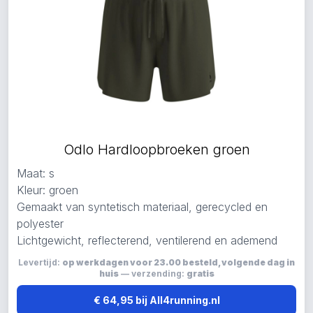
Odlo Hardloopbroeken groen
Maat: s
Kleur: groen
Gemaakt van syntetisch materiaal, gerecycled en
polyester
Lichtgewicht, reflecterend, ventilerend en ademend
Levertijd:
op werkdagen voor 23.00 besteld, volgende dag in
huis
— verzending:
gratis
€ 64,95 bij All4running.nl