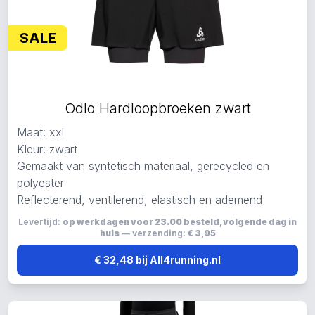
SALE
Odlo Hardloopbroeken zwart
Maat: xxl
Kleur: zwart
Gemaakt van syntetisch materiaal, gerecycled en
polyester
Reflecterend, ventilerend, elastisch en ademend
Levertijd:
op werkdagen voor 23.00 besteld, volgende dag in
huis
— verzending:
€ 3,95
€ 32,48 bij All4running.nl