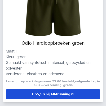
Odlo Hardloopbroeken groen
Maat: l
Kleur: groen
Gemaakt van syntetisch materiaal, gerecycled en
polyester
Ventilerend, elastisch en ademend
Levertijd:
op werkdagen voor 23.00 besteld, volgende dag in
huis
— verzending:
gratis
€ 55,96 bij All4running.nl