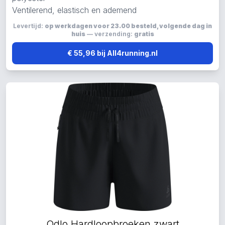
Ventilerend, elastisch en ademend
Levertijd:
op werkdagen voor 23.00 besteld, volgende dag in
huis
— verzending:
gratis
€ 55,96 bij All4running.nl
Odlo Hardloopbroeken zwart