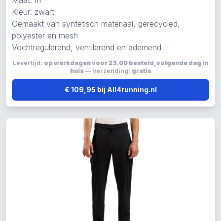
Maat: m
Kleur: zwart
Gemaakt van syntetisch materiaal, gerecycled,
polyester en mesh
Vochtregulerend, ventilerend en ademend
Levertijd:
op werkdagen voor 23.00 besteld, volgende dag in
huis
— verzending:
gratis
€ 109,95 bij All4running.nl