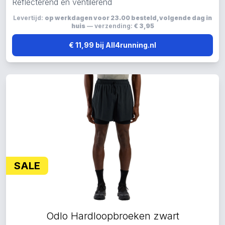
Reflecterend en ventilerend
Levertijd:
op werkdagen voor 23.00 besteld, volgende dag in
huis
— verzending:
€ 3,95
€ 11,99 bij All4running.nl
SALE
Odlo Hardloopbroeken zwart