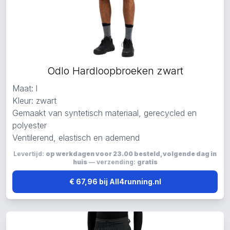
Odlo Hardloopbroeken zwart
Maat: l
Kleur: zwart
Gemaakt van syntetisch materiaal, gerecycled en
polyester
Ventilerend, elastisch en ademend
Levertijd:
op werkdagen voor 23.00 besteld, volgende dag in
huis
— verzending:
gratis
€ 67,96 bij All4running.nl