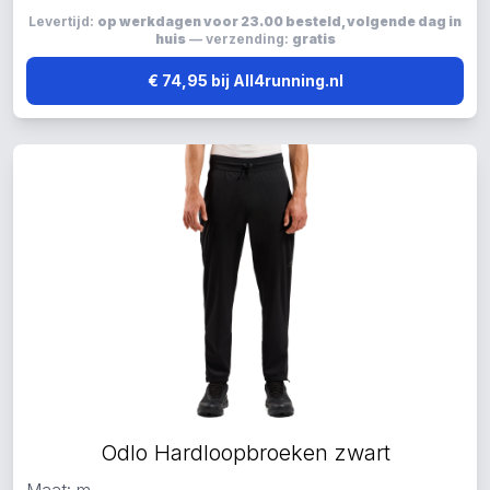
Levertijd:
op werkdagen voor 23.00 besteld, volgende dag in
huis
— verzending:
gratis
€ 74,95 bij All4running.nl
Odlo Hardloopbroeken zwart