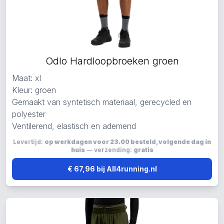
Odlo Hardloopbroeken groen
Maat: xl
Kleur: groen
Gemaakt van syntetisch materiaal, gerecycled en
polyester
Ventilerend, elastisch en ademend
Levertijd:
op werkdagen voor 23.00 besteld, volgende dag in
huis
— verzending:
gratis
€ 67,96 bij All4running.nl