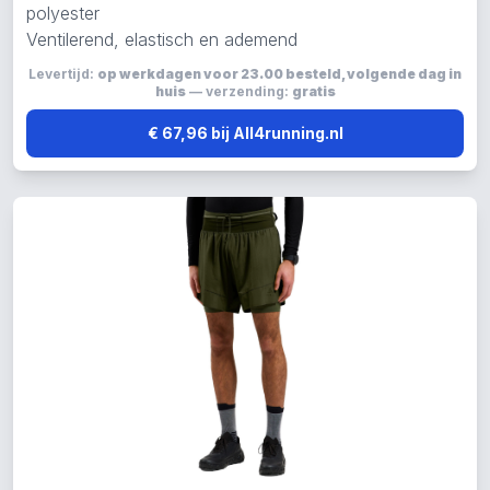
polyester
Ventilerend, elastisch en ademend
Levertijd:
op werkdagen voor 23.00 besteld, volgende dag in
huis
— verzending:
gratis
€ 67,96 bij All4running.nl