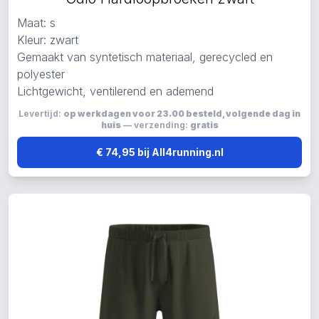
Maat: s
Kleur: zwart
Gemaakt van syntetisch materiaal, gerecycled en
polyester
Lichtgewicht, ventilerend en ademend
Levertijd:
op werkdagen voor 23.00 besteld, volgende dag in
huis
— verzending:
gratis
€ 74,95 bij All4running.nl