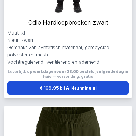
Odlo Hardloopbroeken zwart
Maat: xl
Kleur: zwart
Gemaakt van syntetisch materiaal, gerecycled,
polyester en mesh
Vochtregulerend, ventilerend en ademend
Levertijd:
op werkdagen voor 23.00 besteld, volgende dag in
huis
— verzending:
gratis
€ 109,95 bij All4running.nl