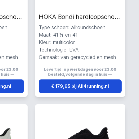
HOKA Bondi hardloopschoenen beige
HOKA Bondi hardloopschoenen multicolor
hoen
Type schoen: allroundschoen
Maat: 41 ⅓ en 41
Kleur: multicolor
Technologie: EVA
 en mesh
Gemaakt van gerecycled en mesh
en ademend
Reflecterend, elastisch en ademend
oor 23.00
Levertijd:
op werkdagen voor 23.00
 huis
—
besteld, volgende dag in huis
—
s
verzending:
gratis
ing.nl
€ 179,95 bij All4running.nl