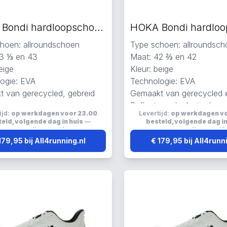
HOKA Bondi hardloopschoenen beige
hoen: allroundschoen
Type schoen: allroundsc
3 ⅓ en 43
Maat: 42 ⅔ en 42
eige
Kleur: beige
ogie: EVA
Technologie: EVA
 van gerecycled, gebreid
Gemaakt van gerecycled
h
Reflecterend, elastisch 
ijd:
op werkdagen voor 23.00
Levertijd:
op werkdagen v
erend, elastisch en ademend
eld, volgende dag in huis
—
besteld, volgende dag in
verzending:
gratis
verzending:
grati
179,95 bij All4running.nl
€ 179,95 bij All4runn