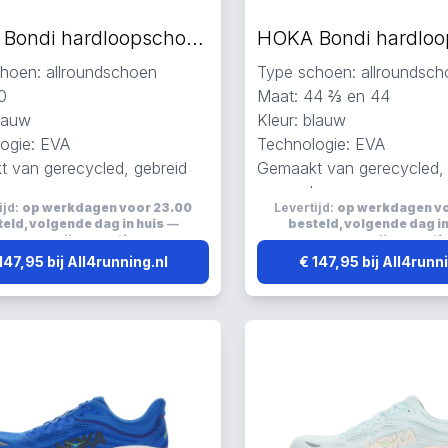
HOKA Bondi hardloopschoenen blauw
hoen: allroundschoen
Type schoen: allroundsc
0
Maat: 44 ⅔ en 44
blauw
Kleur: blauw
ogie: EVA
Technologie: EVA
 van gerecycled, gebreid
Gemaakt van gerecycled, 
h
en mesh
ijd:
op werkdagen voor 23.00
Levertijd:
op werkdagen v
erend, elastisch en ademend
Reflecterend, elastisch 
eld, volgende dag in huis
—
besteld, volgende dag in
verzending:
gratis
verzending:
grati
147,95 bij All4running.nl
€ 147,95 bij All4runn