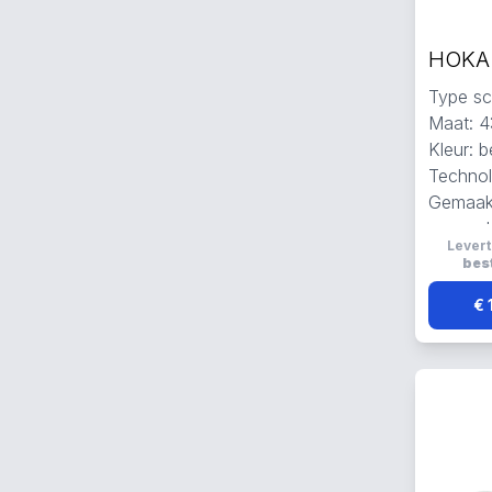
Type sc
Maat: 4
Kleur: b
Technol
Gemaakt
en mes
Levert
Reflect
best
€ 