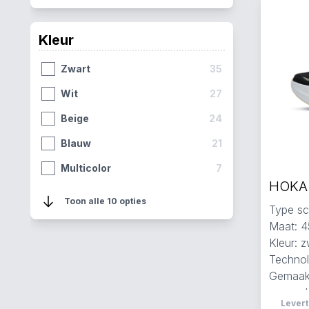
Kleur
Zwart
35
Wit
27
Beige
24
Blauw
21
Multicolor
7
Grijs
5
Toon alle 10 opties
Type sc
Roze
4
Maat: 4
Kleur: z
Fluorgeel
3
Technol
Geel
3
Gemaakt
en mes
Paars
1
Levert