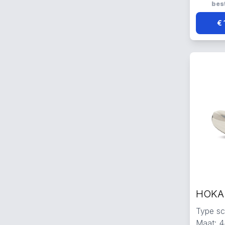
Reflect
best
€ 
Type sc
Maat: 4