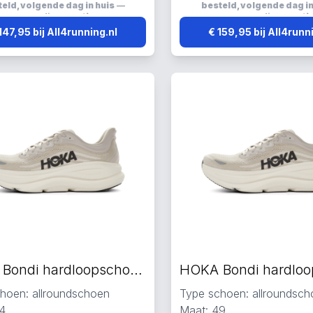
erend, elastisch en ademend
Reflecterend, elastisch 
eld, volgende dag in huis
—
besteld, volgende dag in
verzending:
gratis
verzending:
grati
147,95 bij All4running.nl
€ 159,95 bij All4runn
HOKA Bondi hardloopschoenen beige
hoen: allroundschoen
Type schoen: allroundsc
4
Maat: 49