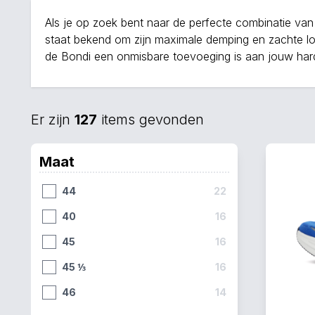
Als je op zoek bent naar de perfecte combinatie va
staat bekend om zijn maximale demping en zachte lo
de Bondi een onmisbare toevoeging is aan jouw hardlo
Er zijn
127
items gevonden
Maat
44
22
40
16
45
16
45 ⅓
16
46
14