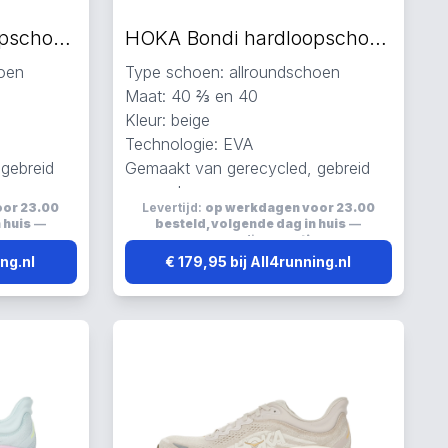
HOKA Bondi hardloopschoenen blauw
HOKA Bondi hardloopschoenen beige
hoen
Type schoen: allroundschoen
Maat: 40 ⅔ en 40
Kleur: beige
Technologie: EVA
gebreid
Gemaakt van gerecycled, gebreid
en mesh
oor 23.00
Levertijd:
op werkdagen voor 23.00
en ademend
Reflecterend, elastisch en ademend
 huis
—
besteld, volgende dag in huis
—
s
verzending:
gratis
ing.nl
€ 179,95 bij All4running.nl