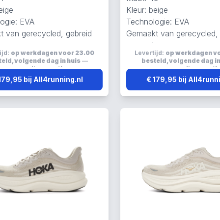
eige
Kleur: beige
ogie: EVA
Technologie: EVA
 van gerecycled, gebreid
Gemaakt van gerecycled, 
h
en mesh
ijd:
op werkdagen voor 23.00
Levertijd:
op werkdagen v
erend, elastisch en ademend
Reflecterend, elastisch 
eld, volgende dag in huis
—
besteld, volgende dag in
verzending:
gratis
verzending:
grati
179,95 bij All4running.nl
€ 179,95 bij All4runn