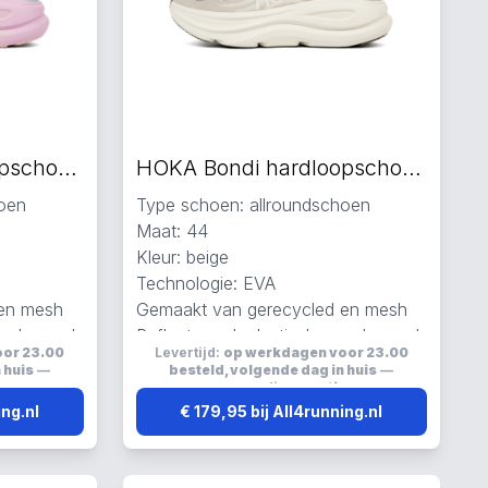
HOKA Bondi hardloopschoenen multicolor
HOKA Bondi hardloopschoenen beige
hoen
Type schoen: allroundschoen
Maat: 44
Kleur: beige
Technologie: EVA
 en mesh
Gemaakt van gerecycled en mesh
en ademend
Reflecterend, elastisch en ademend
oor 23.00
Levertijd:
op werkdagen voor 23.00
 huis
—
besteld, volgende dag in huis
—
s
verzending:
gratis
ing.nl
€ 179,95 bij All4running.nl