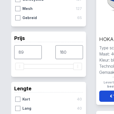
38
3
Mesh
127
48
3
Gebreid
65
49
3
50
3
Prijs
38 ⅔
2
Type sc
39
2
Maat: 4
Kleur: 
39 ⅓
2
Technol
Gemaakt
en mes
Levert
Reflect
best
Lengte
€ 
Kort
40
Lang
40