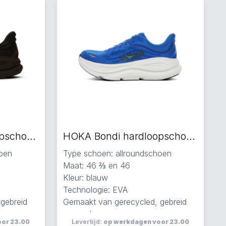
HOKA Bondi hardloopschoenen zwart
HOKA Bondi hardloopschoenen blauw
hoen
Type schoen: allroundschoen
Maat: 46 ⅔ en 46
Kleur: blauw
Technologie: EVA
gebreid
Gemaakt van gerecycled, gebreid
en mesh
oor 23.00
Levertijd:
op werkdagen voor 23.00