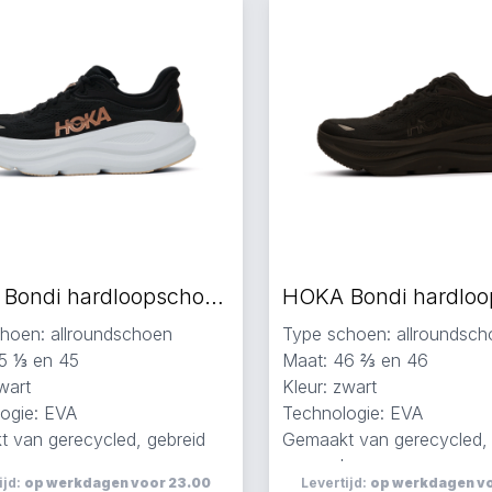
HOKA Bondi hardloopschoenen zwart
hoen: allroundschoen
Type schoen: allroundsc
5 ⅓ en 45
Maat: 46 ⅔ en 46
wart
Kleur: zwart
ogie: EVA
Technologie: EVA
 van gerecycled, gebreid
Gemaakt van gerecycled, 
h
en mesh
ijd:
op werkdagen voor 23.00
Levertijd:
op werkdagen v