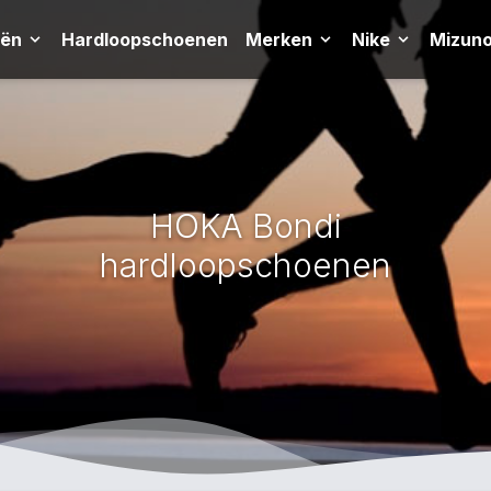
eën
Hardloopschoenen
Merken
Nike
Mizun
HOKA Bondi
hardloopschoenen