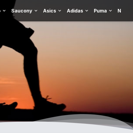
o
Saucony
Asics
Adidas
Puma
New B