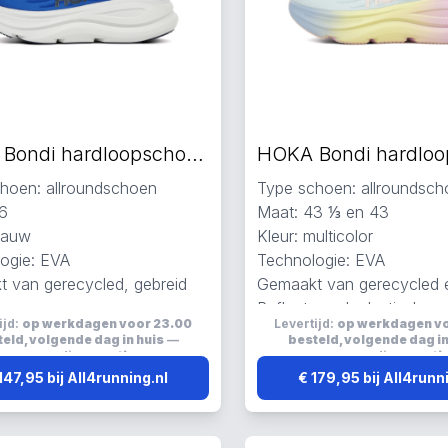
HOKA Bondi hardloopschoenen blauw
hoen: allroundschoen
Type schoen: allroundsc
6
Maat: 43 ⅓ en 43
blauw
Kleur: multicolor
ogie: EVA
Technologie: EVA
 van gerecycled, gebreid
Gemaakt van gerecycled
h
Reflecterend, elastisch 
ijd:
op werkdagen voor 23.00
Levertijd:
op werkdagen v
erend, elastisch en ademend
eld, volgende dag in huis
—
besteld, volgende dag in
verzending:
gratis
verzending:
grati
147,95 bij All4running.nl
€ 179,95 bij All4runn