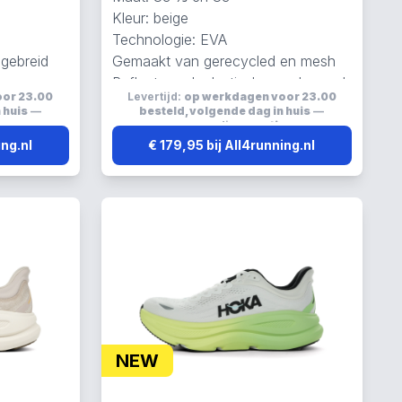
Kleur: beige
Technologie: EVA
gebreid
Gemaakt van gerecycled en mesh
Reflecterend, elastisch en ademend
oor 23.00
Levertijd:
op werkdagen voor 23.00
en ademend
 huis
—
besteld, volgende dag in huis
—
s
verzending:
gratis
ing.nl
€ 179,95 bij All4running.nl
NEW