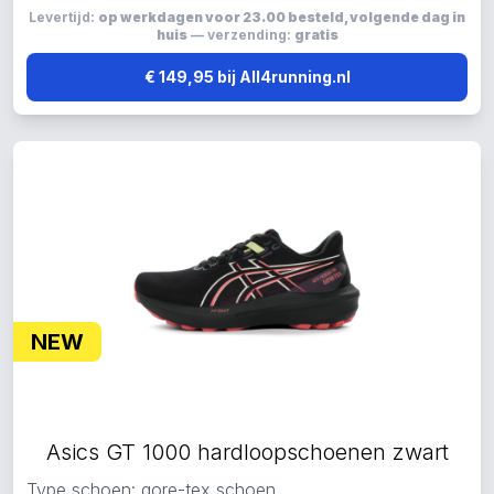
Levertijd:
op werkdagen voor 23.00 besteld, volgende dag in
huis
— verzending:
gratis
€ 149,95 bij All4running.nl
NEW
Asics GT 1000 hardloopschoenen zwart
Type schoen: gore-tex schoen