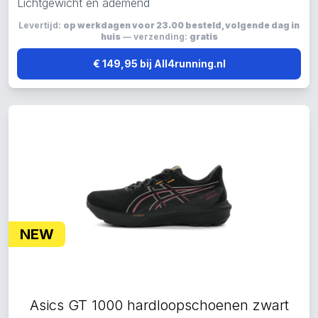
Lichtgewicht en ademend
Levertijd:
op werkdagen voor 23.00 besteld, volgende dag in
huis
— verzending:
gratis
€ 149,95 bij All4running.nl
NEW
Asics GT 1000 hardloopschoenen zwart