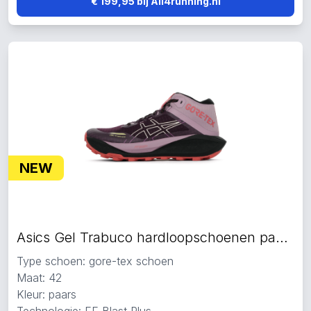
€ 199,95 bij All4running.nl
NEW
Asics Gel Trabuco hardloopschoenen paars
Type schoen: gore-tex schoen
Maat: 42
Kleur: paars