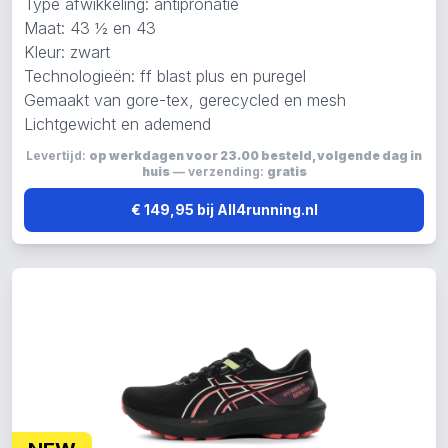
Type afwikkeling: antipronatie
Maat: 43 ½ en 43
Kleur: zwart
Technologieën: ff blast plus en puregel
Gemaakt van gore-tex, gerecycled en mesh
Lichtgewicht en ademend
Levertijd:
op werkdagen voor 23.00 besteld, volgende dag in
huis
— verzending:
gratis
€ 149,95 bij All4running.nl