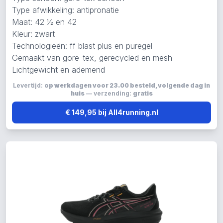
Type afwikkeling: antipronatie
Maat: 42 ½ en 42
Kleur: zwart
Technologieën: ff blast plus en puregel
Gemaakt van gore-tex, gerecycled en mesh
Lichtgewicht en ademend
Levertijd:
op werkdagen voor 23.00 besteld, volgende dag in
huis
— verzending:
gratis
€ 149,95 bij All4running.nl