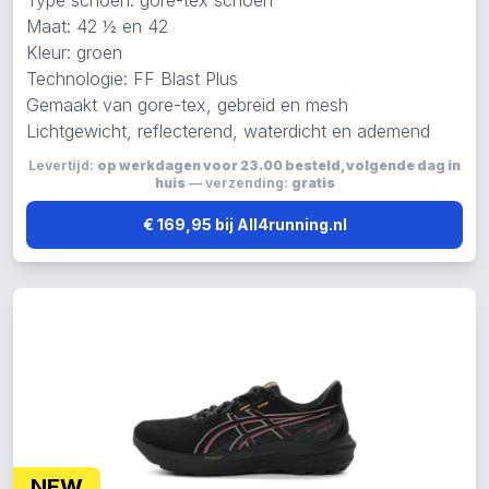
Type schoen: gore-tex schoen
Maat: 42 ½ en 42
Kleur: groen
Technologie: FF Blast Plus
Gemaakt van gore-tex, gebreid en mesh
Lichtgewicht, reflecterend, waterdicht en ademend
Levertijd:
op werkdagen voor 23.00 besteld, volgende dag in
huis
— verzending:
gratis
€ 169,95 bij All4running.nl
NEW