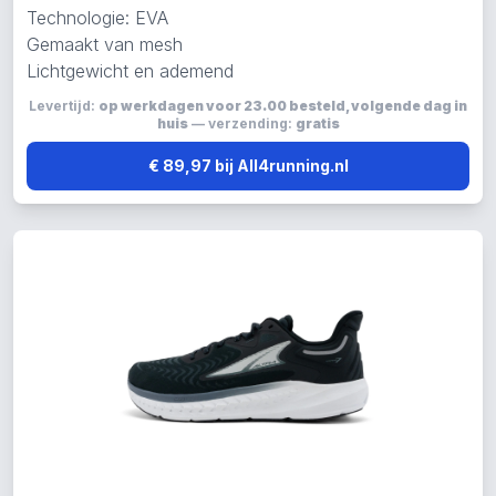
Technologie: EVA
Gemaakt van mesh
Lichtgewicht en ademend
Levertijd:
op werkdagen voor 23.00 besteld, volgende dag in
huis
— verzending:
gratis
€ 89,97 bij All4running.nl