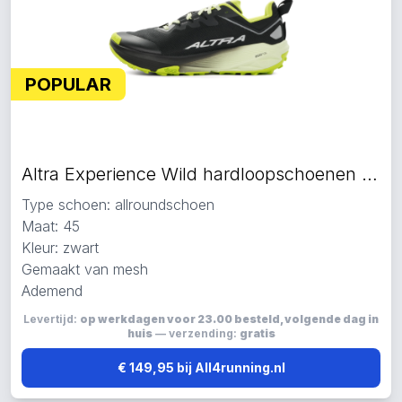
POPULAR
Altra Experience Wild hardloopschoenen zwart
Type schoen: allroundschoen
Maat: 45
Kleur: zwart
Gemaakt van mesh
Ademend
Levertijd:
op werkdagen voor 23.00 besteld, volgende dag in
huis
— verzending:
gratis
€ 149,95 bij All4running.nl