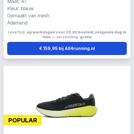
Maat: 47
Kleur: blauw
Gemaakt van mesh
Ademend
Levertijd:
op werkdagen voor 23.00 besteld, volgende dag in
huis
— verzending:
gratis
€ 159,95 bij All4running.nl
POPULAR