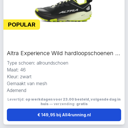
POPULAR
Altra Experience Wild hardloopschoenen zwart
Type schoen: allroundschoen
Maat: 46
Kleur: zwart
Gemaakt van mesh
Ademend
Levertijd:
op werkdagen voor 23.00 besteld, volgende dag in
huis
— verzending:
gratis
€ 149,95 bij All4running.nl