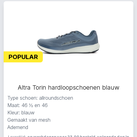
POPULAR
Altra Torin hardloopschoenen blauw
Type schoen: allroundschoen
Maat: 46 ½ en 46
Kleur: blauw
Gemaakt van mesh
Ademend
Levertijd:
op werkdagen voor 23.00 besteld, volgende dag in